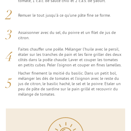
tomate, 1 c.à.c. de sauce chili et 2 c.à.s. de yaourt.
Remuer le tout jusqu’à ce qu’une pâte fine se forme.
Assaisonner avec du sel, du poivre et un filet de jus de
citron.
Faites chauffer une poêle. Mélanger l’huile avec le persil,
étaler sur les tranches de pain et les faire griller des deux
côtés dans la poêle chaude. Laver et couper les tomates
en petits cubes. Peler l’oignon et couper en fines lamelles.
Hacher finement la moitié du basilic. Dans un petit bol,
mélanger les dés de tomates et l’oignon avec le reste du
jus de citron, le basilic haché, le sel et le poivre. Etaler un
peu de pâte de sardine sur le pain grillé et recouvrir du
mélange de tomates.