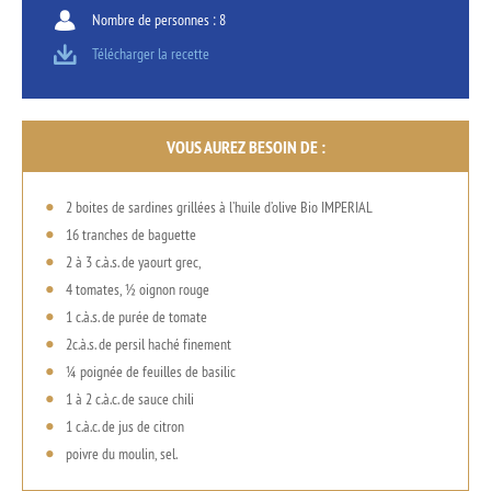
Nombre de personnes : 8
Télécharger la recette
VOUS AUREZ BESOIN DE :
2 boites de sardines grillées à l’huile d’olive Bio IMPERIAL
16 tranches de baguette
2 à 3 c.à.s. de yaourt grec,
4 tomates, ½ oignon rouge
1 c.à.s. de purée de tomate
2c.à.s. de persil haché finement
¼ poignée de feuilles de basilic
1 à 2 c.à.c. de sauce chili
1 c.à.c. de jus de citron
poivre du moulin, sel.