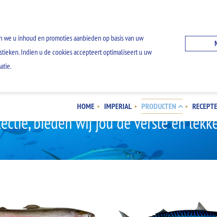
n we u inhoud en promoties aanbieden op basis van uw
stieken. Indien u de cookies accepteert optimaliseert u uw
atie.
E HEERLIJKE VISVA
HOME
IMPERIAL
PRODUCTEN
RECEPT
lectie, bieden wij jou de verste en lekk