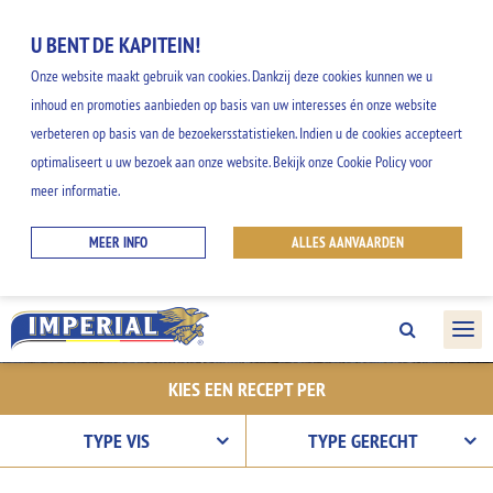
U BENT DE KAPITEIN!
Onze website maakt gebruik van cookies. Dankzij deze cookies kunnen we u
inhoud en promoties aanbieden op basis van uw interesses én onze website
verbeteren op basis van de bezoekersstatistieken. Indien u de cookies accepteert
ONZE RECEPTEN
optimaliseert u uw bezoek aan onze website. Bekijk onze Cookie Policy voor
meer informatie.
Ontdek onze gemakkelijke en creatieve
MEER INFO
ALLES AANVAARDEN
ideeën, en geniet van alle smaken uit het
IMPERIAL gamma.
KIES EEN RECEPT PER
TYPE VIS
TYPE GERECHT