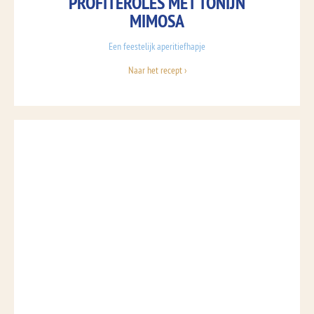
PROFITEROLES MET TONIJN
MIMOSA
Een feestelijk aperitiefhapje
Naar het recept ›