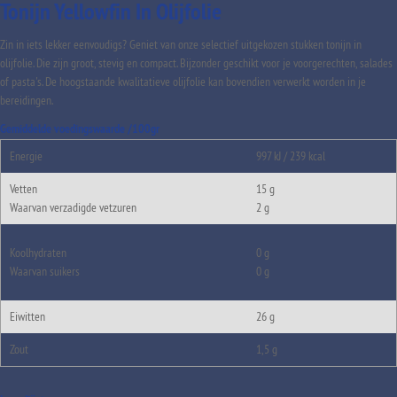
Tonijn Yellowfin In Olijfolie
Zin in iets lekker eenvoudigs? Geniet van onze selectief uitgekozen stukken tonijn in
olijfolie. Die zijn groot, stevig en compact. Bijzonder geschikt voor je voorgerechten, salades
of pasta's. De hoogstaande kwalitatieve olijfolie kan bovendien verwerkt worden in je
bereidingen.
Gemiddelde voedingswaarde /100gr
Energie
997 kJ / 239 kcal
Vetten
15 g
Waarvan verzadigde vetzuren
2 g
Koolhydraten
0 g
Waarvan suikers
0 g
Eiwitten
26 g
Zout
1,5 g