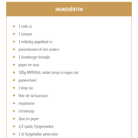
INGREDIËNTEN
1 rode ui
1 tomaat
1 volledig opgeklopt ei
preischeuten of iets anders
1 hamburger broodje
peper en zout
100g IMPERIAL wilde tonijn in eigen nat
paneermeel
1 krop sla
Voor de tartaarsaus:
mayonaise
citroensap
Zout en peper
1/2 sjalot, fijngesneden
2 el fijngehakte peterselie