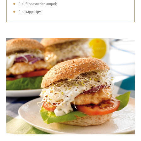
1 el fijngesneden augurk
1 el kappertjes